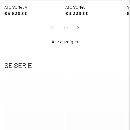
ATC SCM40A
ATC SCM40
A
€5.930,00
€3.330,00
€
1
/
7
Alle anzeigen
SE SERIE