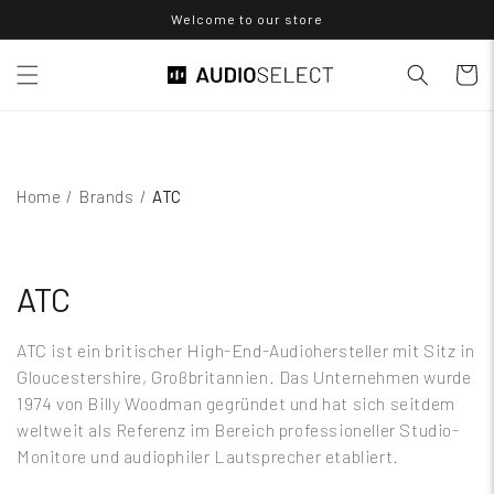
Direkt
Welcome to our store
zum
Inhalt
Warenko
Home
/
Brands
/
ATC
ATC
ATC ist ein britischer High-End-Audiohersteller mit Sitz in
Gloucestershire, Großbritannien. Das Unternehmen wurde
1974 von Billy Woodman gegründet und hat sich seitdem
weltweit als Referenz im Bereich professioneller Studio-
Monitore und audiophiler Lautsprecher etabliert.