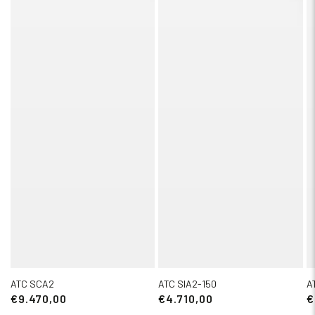
ATC SCA2
ATC SIA2-150
A
€9.470,00
€4.710,00
€