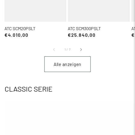
ATC SCM20PSLT
ATC SCM300PSLT
A
€4.010,00
€25.840,00
€
1
/
7
Alle anzeigen
CLASSIC SERIE