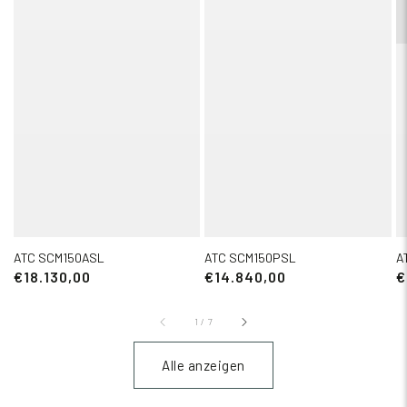
ATC SCM150ASL
ATC SCM150PSL
A
€18.130,00
€14.840,00
€
1
/
7
Alle anzeigen