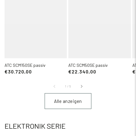
ATC SCM150SE passiv
ATC SCM50SE passiv
A
€30.720,00
€22.340,00
€
1
/
5
Alle anzeigen
ELEKTRONIK SERIE