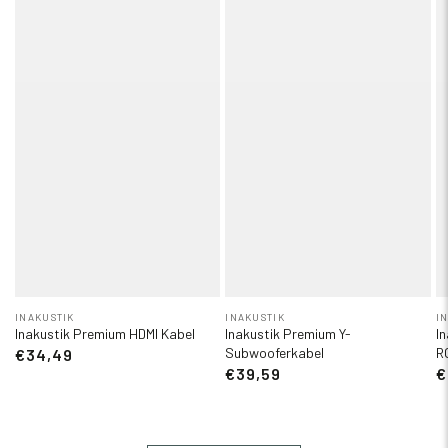
INAKUSTIK
INAKUSTIK
I
Inakustik Premium HDMI Kabel
Inakustik Premium Y-
I
Subwooferkabel
R
€34,49
€39,59
€