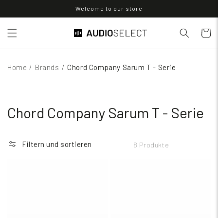
Direkt
Welcome to our store
zum
Inhalt
Warenko
Home
/
Brands
/
Chord Company Sarum T - Serie
Chord Company Sarum T - Serie
Filtern und sortieren
8 Produkte