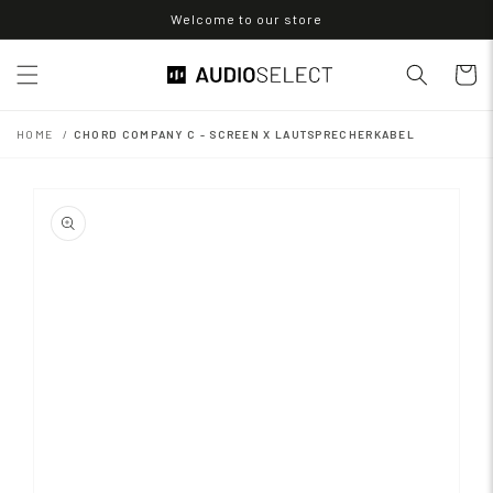
Direkt
Welcome to our store
zum
Inhalt
Warenko
HOME
CHORD COMPANY C - SCREEN X LAUTSPRECHERKABEL
oduktinformationen
ringen