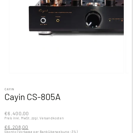
CAYIN
Cayin CS-805A
€6.400,00
Preis inkl. MwSt.
zzgl. Versandkosten
€6.208,00
Skonto (Vorkasse per Banküberweisung -3%)