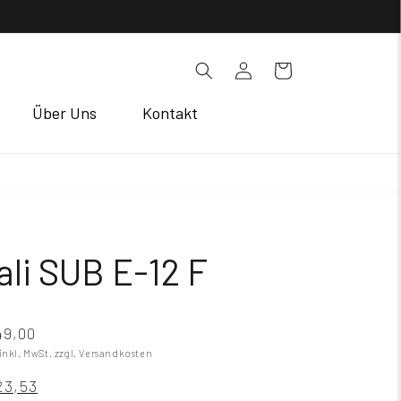
Einloggen
Warenkorb
Über Uns
Kontakt
ali SUB E-12 F
49,00
 inkl. MwSt.
zzgl. Versandkosten
23,53