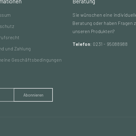
rmationen
Beratung
essum
Sie wünschen eine individuell
Beratung oder haben Fragen 
schutz
unseren Produkten?
rufsrecht
Telefon
: 0231 - 95088988
nd und Zahlung
meine Geschäftsbedingungen
Abonnieren