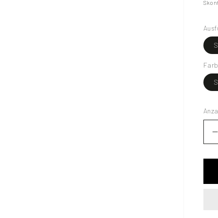
Skon
Ausf
S
Far
S
Anza