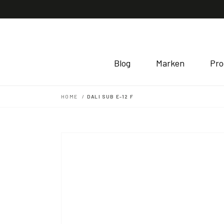
Direkt
zum
Inhalt
Blog
Marken
Pro
HOME
DALI SUB E-12 F
Zu
Produktinformationen
springen