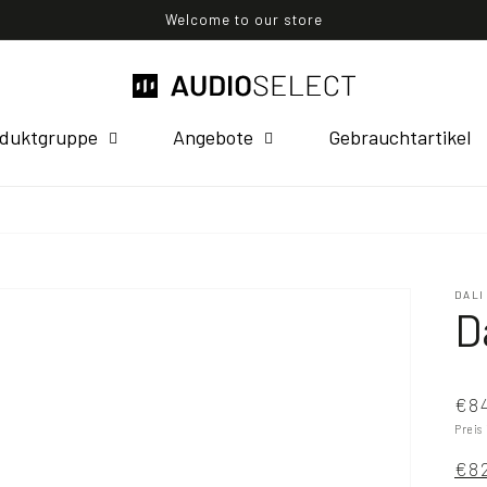
Welcome to our store
duktgruppe
Angebote
Gebrauchtartikel
DALI
D
€8
Preis
€8