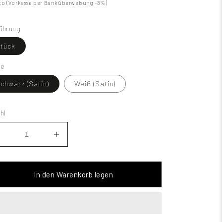
to (Vorkasse per Banküberweisung -3%)
ührung
tück
be
chwarz (Satin)
Weiß (Satin)
hl
In den Warenkorb legen