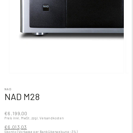
NAD
NAD M28
€6.199,00
Preis inkl. MwSt.
zzgl. Versandkosten
€6.013,03
Skonto (Vorkasse per Banküberweisung -3%)