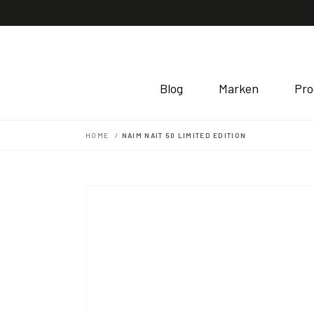
Direkt
zum
Inhalt
Blog
Marken
Pro
HOME
NAIM NAIT 50 LIMITED EDITION
Zu
Produktinformationen
springen