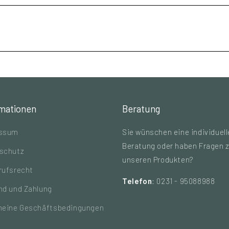
rmationen
Beratung
essum
Sie wünschen eine individuell
Beratung oder haben Fragen 
schutz
unseren Produkten?
rufsrecht
Telefon
: 0231 - 95088988
nd und Zahlung
meine Geschäftsbedingungen