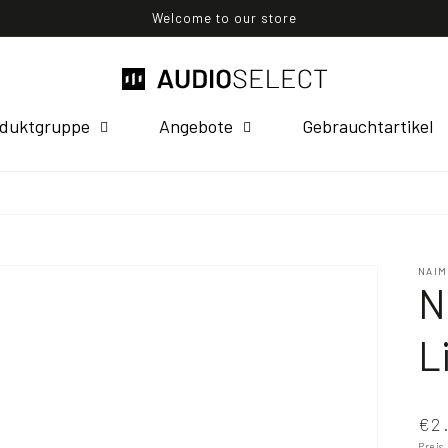
Welcome to our store
duktgruppe
Angebote
Gebrauchtartikel
NAIM
N
L
€2.
Preis