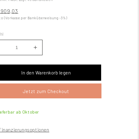
909,03
to (Vorkasse per Banküberweisung -3%)
hl
In den Warenkorb legen
Jetzt zum Checkout
ieferbar ab Oktober
Finanzierungsoptionen