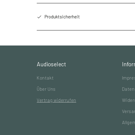
Produktsicherheit
Audioselect
Info
Kontakt
Impr
Über Uns
Daten
Vertrag widerrufen
Wider
Versa
Allge