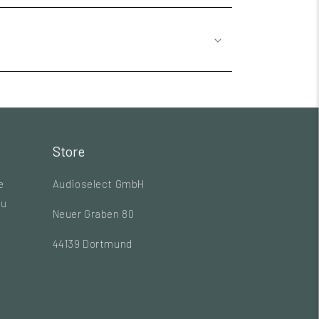
Store
e
Audioselect GmbH
zu
Neuer Graben 80
44139 Dortmund