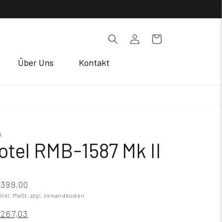
Einloggen
Warenkorb
Über Uns
Kontakt
L
otel RMB-1587 Mk II
399,00
 inkl. MwSt.
zzgl. Versandkosten
267,03