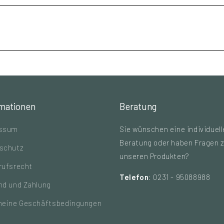
rmationen
Beratung
essum
Sie wünschen eine individuell
Beratung oder haben Fragen 
schutz
unseren Produkten?
rufsrecht
Telefon
: 0231 - 95088988
nd und Zahlung
meine Geschäftsbedingungen