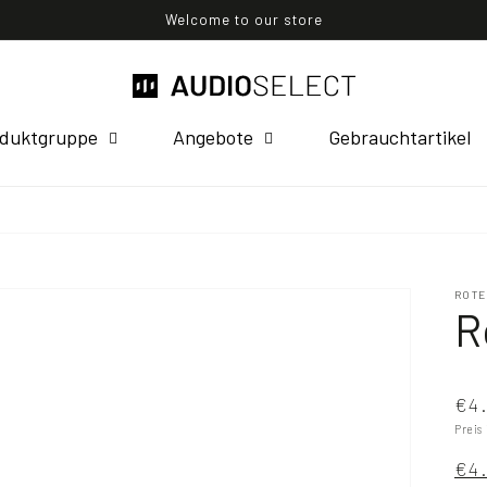
Welcome to our store
duktgruppe
Angebote
Gebrauchtartikel
ROTE
R
€4.
Preis
€4.