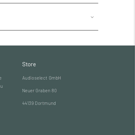
Store
e
Audioselect GmbH
zu
Neuer Graben 80
44139 Dortmund