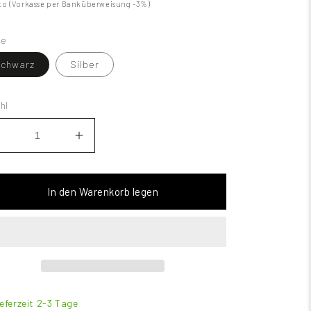
to (Vorkasse per Banküberweisung -3%)
be
chwarz
Silber
hl
In den Warenkorb legen
ieferzeit 2-3 Tage