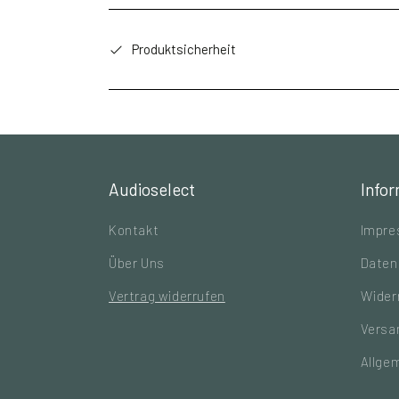
Produktsicherheit
Audioselect
Info
Kontakt
Impr
Über Uns
Daten
Vertrag widerrufen
Wider
Versa
Allge