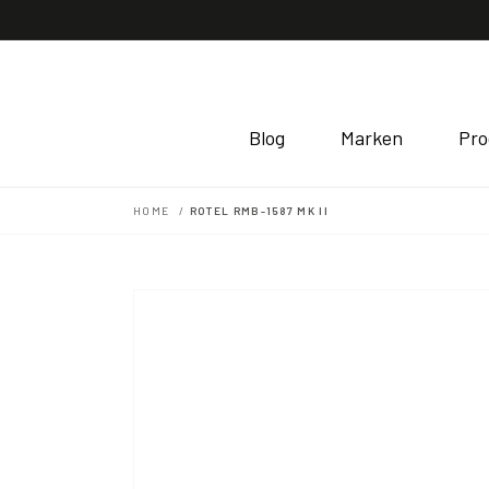
Direkt
zum
Inhalt
Blog
Marken
Pro
HOME
ROTEL RMB-1587 MK II
Zu
Produktinformationen
springen