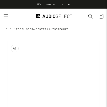
Direkt
Welcome to our store
zum
Inhalt
Warenko
HOME
FOCAL SOPRA CENTER LAUTSPRECHER
oduktinformationen
ringen