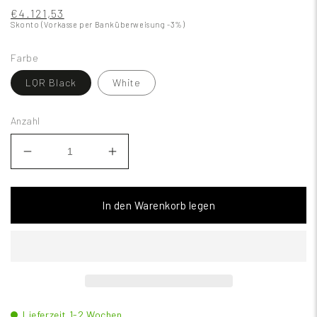
€4.121,53
Skonto (Vorkasse per Banküberweisung -3%)
Farbe
LQR Black
White
Anzahl
In den Warenkorb legen
Lieferzeit 1-2 Wochen