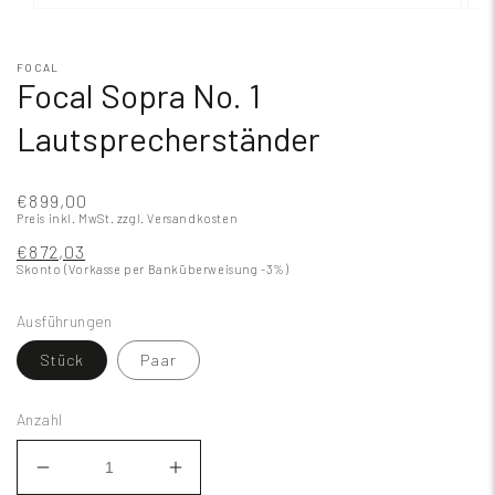
FOCAL
Focal Sopra No. 1
Lautsprecherständer
€899,00
Preis inkl. MwSt.
zzgl. Versandkosten
€872,03
Skonto (Vorkasse per Banküberweisung -3%)
Ausführungen
Stück
Paar
Anzahl