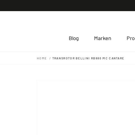
Direkt
zum
Inhalt
Blog
Marken
Pro
HOME
TRANSROTOR BELLINI RB880 MC CANTARE
Zu
Produktinformationen
springen