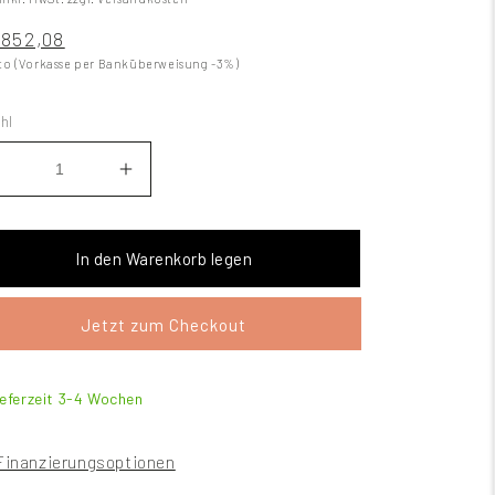
852,08
to (Vorkasse per Banküberweisung -3%)
hl
In den Warenkorb legen
Jetzt zum Checkout
ieferzeit 3-4 Wochen
Finanzierungsoptionen