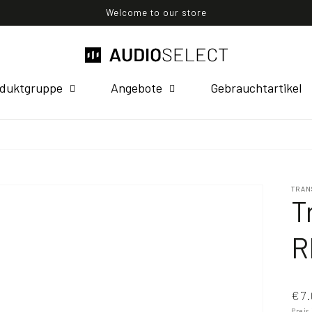
Welcome to our store
duktgruppe
Angebote
Gebrauchtartikel
TRAN
T
R
€7.
Preis