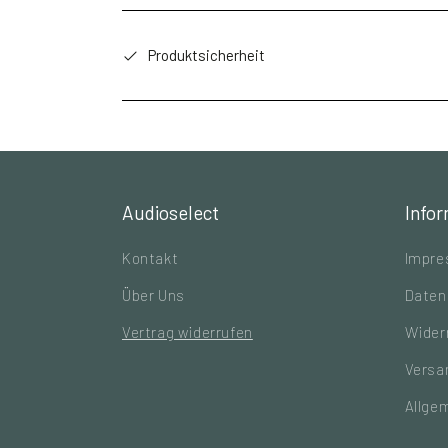
Produktsicherheit
Audioselect
Info
Kontakt
Impr
Über Uns
Daten
Vertrag widerrufen
Wider
Versa
Allge