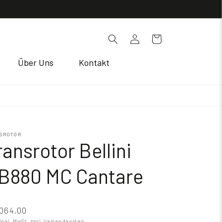
Einloggen
Warenkorb
Über Uns
Kontakt
SROTOR
ransrotor Bellini
B880 MC Cantare
064,00
 inkl. MwSt.
zzgl. Versandkosten