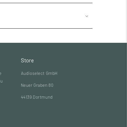
Store
e
Audioselect GmbH
zu
Neuer Graben 80
44139 Dortmund