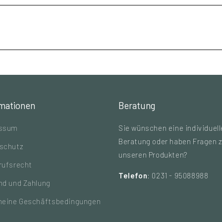
rmationen
Beratung
essum
Sie wünschen eine individuell
Beratung oder haben Fragen 
schutz
unseren Produkten?
rufsrecht
Telefon
: 0231 - 95088988
nd und Zahlung
meine Geschäftsbedingungen