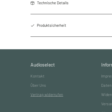
Technische Details
Produktsicherheit
Audioselect
Info
Kontakt
Impr
Über Uns
Daten
Vertrag widerrufen
Wider
Versa