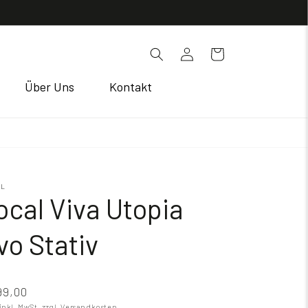
Einloggen
Warenkorb
Über Uns
Kontakt
AL
ocal Viva Utopia
vo Stativ
99,00
 inkl. MwSt.
zzgl. Versandkosten