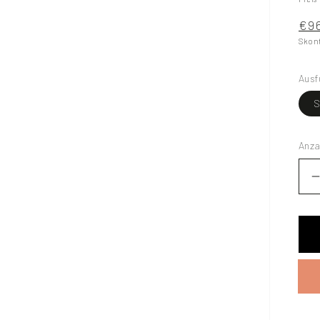
€9
Skon
Ausf
S
Anza