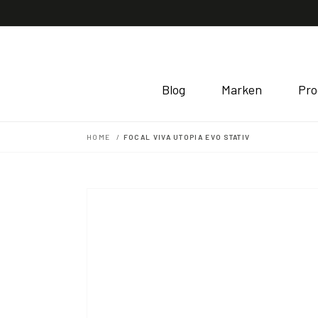
Direkt
zum
Inhalt
Blog
Marken
Pro
HOME
FOCAL VIVA UTOPIA EVO STATIV
Zu
Produktinformationen
springen