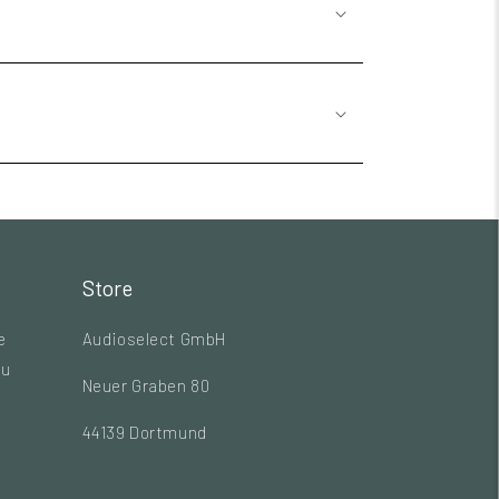
Store
e
Audioselect GmbH
zu
Neuer Graben 80
44139 Dortmund