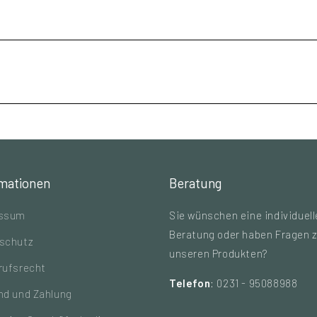
rmationen
Beratung
essum
Sie wünschen eine individuell
Beratung oder haben Fragen 
schutz
unseren Produkten?
rufsrecht
Telefon
: 0231 - 95088988
nd und Zahlung