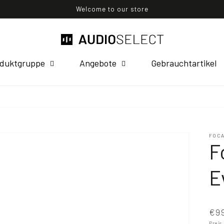
Welcome to our store
duktgruppe
Angebote
Gebrauchtartikel
FOC
F
E
€9
Preis