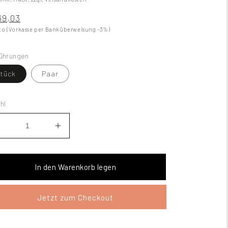
69,03
to (Vorkasse per Banküberweisung -3%)
ührungen
tück
Paar
hl
In den Warenkorb legen
Jetzt zum Checkout