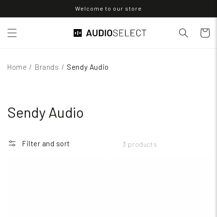
Skip to
Welcome to our store
content
Cart
Home
/
Brands
/
Sendy Audio
Sendy Audio
Filter and sort
3 products