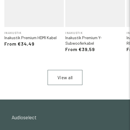
INAKUSTIK
INAKUSTIK
I
Inakustik Premium HDMI Kabel
Inakustik Premium Y-
I
Subwooferkabel
R
From €34,49
From €39,59
F
View all
Audioselect