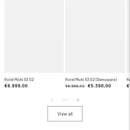
Rotel Michi X3 S2
Rotel Michi X3 S2 (Demoware)
Ro
€6.999,00
€5.390,00
€
€6.999,00
1
/
7
View all