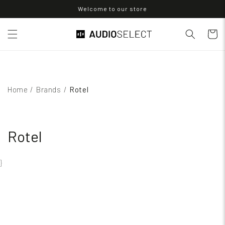
Skip to
Welcome to our store
content
Cart
Home
/
Brands
/
Rotel
Rotel
}